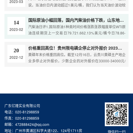
2023-03
的调整旨在均衡国内供求，维持国家的能源安全与经济的平稳
说，当油价日内波动超过1美元/桶，我们认为当天油价波动较
发展，并兼顾环境效应。近期，多家海外投行纷纷表示，今年
大，需要特别关注。根据对于2月份驱动油价变动的事件溢价
的国际石油价格将继续上
整理，我们发现主要有三类事件和情景对油价影响较大。1.宏
国际原油小幅回落，国内汽柴油价格下跌，山东地炼跌幅稍大
14
观情景下，美国相对强劲的经济数据以及对于美联储3月份加
汽柴油日评1.国际原油1种类时间价格涨跌涨跌幅度单位WTI原
2023-02
息50个基点预期增强，美元指数走强对油价形成压制，对2月
油连续期货上一交易日79.721.662.13%美元/桶今日78.86-
份油价影响幅度为负7.26美元/桶。2.需求情景下，海外经济衰
0.86-1.08%美元/桶布伦特原油连续期货上一交易日
退对于海
86.391.892.24%美元/桶今日85.59-0.80-0.93%美元/桶上海原
价格重回高位！贵州限电磷企停止对外报价 2023黄磷价格有望继续上涨
20
油期货今日563.010.91.97%元/桶影响因素综述:1、俄罗斯10
黄磷年末价格重回高位。截至12月16日，云贵川黄磷主产地企
2022-12
日宣布从3月起将原油日产量削减
业多停止对外报价，少数企业的对外报价在33000-34000元/
吨，较11月底时涨超3000元/吨。隆众资讯行业分析师任海荣
对财联社记者表示，年末黄磷价格重回高位，主要是因为贵州
限电，当地企业开工率降低导致黄磷开工率整体下滑，而黄磷
企业在年末挺价，等待下游春节前备货。从目前行业产能以及
下游配套情况对比看，2023年黄磷价格有望继续上涨，尤其
广东亿隆实业有限公司
电话：020-81298859
传真：020-81298859
邮箱：472888424@qq.com
地址：广州市黄浦区科学大道122、124号1711房
微信扫一扫