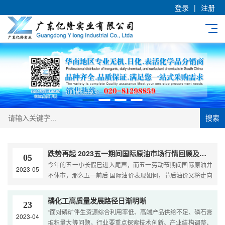
登录
|
注册
搜索
跌势再起 2023五一期间国际原油市场行情回顾及前瞻
05
今年的五一小长假已进入尾声，而五一劳动节期间国际原油并
2023-05
不休市，那么五一前后 国际油价表现如何，节后油价又将走向
何方呢？我们一起来看下。 表1 历年五一前后国际油价（ 布伦
特期货为例）表现一览从上表可以看出，过去十年，五一期间
磷化工高质量发展路径日渐明晰
23
国际油价跌势为主，只有2020年出现明显涨势，但2020年是
“面对磷矿伴生资源综合利用率低、高端产品供给不足、磷石膏
2023-04
新冠来临的特殊年份，当年由于欧美国家从5月便开始放宽疫
堆积量大等问题，行业要重点探索技术创新、产业结构调整、