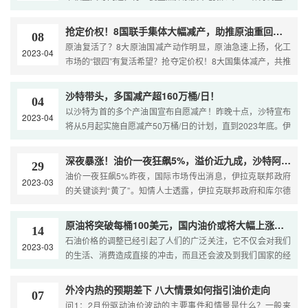
情管控，导致需求预期改善，叠加OPEC+史无前例的970万
发展绿色化、资源配置国际化和质量效益领先等路径，扎实推
进磷化工行业和企业向着高质量发展的目标迈进。”4月14～15
抢定价权！8国联手集体大幅减产，助推原油重回高位，波及环氧、尼龙等三大产业链！
08
日，与会专家在湖北宜昌召开的2023中国(宜昌)磷化工产业发
原油复活了？8大原油国减产动作明显，原油急速上扬，化工
2023-04
展大会暨第二届磷酸铁锂发展战略研讨会上表示。结构调整卓
市场的“银四”有复活希望？抢夺定价权！8大国集体减产，共推
有成效工信部原材料司二级巡视员韩敬友指出，近年来，磷化
价格！4月以来，化工能源榜上涨明显。主要能源产品仅有甲
工产业依
醇、液化天然气呈下行状态，七月的原油产品均成上涨状态。
沙特带头，多国减产超160万桶/日！
04
其中，WTI原油、布伦特原油均在4月首周实现超8%的上涨。
以沙特为首的多个产油国宣布自愿减产！昨晚十点，沙特宣布
2023-04
自俄乌开战以来，原油市场一直处于动荡状态，大涨大落成为
将从5月起实施自愿减产50万桶/日的计划，直到2023年底。伊
日常。本次原油又为何忽然上涨？据广化君了解，4月以来，
拉克石油部表示，伊拉克决定自愿从5月开始削减21.1万桶/日
OPEC+主产
的石油产量，持续到2023年底。俄罗斯副总理诺瓦克称，俄罗
深夜暴涨！油价一夜狂飙5%，溢价近九成，沙特阿美强势入股荣盛石化！
29
斯将自愿减产50万桶/日，直到2023年底。阿联酋石油部长
油价一夜狂飙5%昨夜，国际市场传出消息，伊拉克联邦政府
2023-03
称，将从5月到2023年底自愿将石油产量降低14.4万桶/日。科
的关键谈判“黄了”。知情人士透露，伊拉克联邦政府和库尔德
威特将自愿从5月开始削减12.8万桶/日的石
官员未能就恢复土耳其一个港口的石油出口达成一致，该港口
每天能出口约40万桶原油。消息公布后，内外盘油价均显著回
原油将突破每桶100美元，国内油价或将大幅上涨？7元时代结束？
14
暖。昨天夜盘开盘，燃料油涨超2%，SC原油、低硫燃料油
石油价格的调整已经引起了人们的广泛关注，它不仅会对我们
2023-03
（LU）涨近2%，美油涨超2%。美股盘中，美、布两油持续走
的生活、消费造成直接的冲击，而且还会波及到我们国家的经
高，WTI原油日内大涨5%，布伦特原油涨4.37%。截至今
济。正如各位所知，我们国家的石油价格调整，是国家发展改
革委在考虑到国内外石油市场供需形势以及国际石油价格变动
外冷内热的预期差下 八大情景如何指引油价走向
07
的基础上，采取了调整石油价格基准和税率等措施。石油价格
问1：2月份驱动油价波动的主要事件和情景是什么？一般来