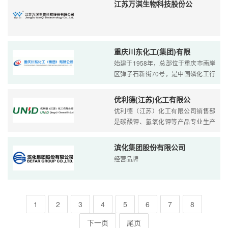
江苏万淇生物科技股份公
重庆川东化工(集团)有限
始建于1958年，总部位于重庆市南岸
区弹子石新街70号，是中国磷化工行
业“十强”企业、中国无机盐工业协会
副会长单位。集团全年营业收入超70
优利德(江苏)化工有限公
亿元，员工近2000人，已连续保持盈
优利德（江苏）化工有限公司销售部
利40余年，拥有磷矿资源和
是碳酸钾、氢氧化钾等产品专业生产
加工的外资企业,公司总部设在镇江新
区国际化工园,优利德（江苏）化工有
滨化集团股份有限公司
限公司销售部拥有完整、科学的质量
经营品牌
管理体系。优利德（江苏）化工有限
公司
1
2
3
4
5
6
7
8
下一页
尾页