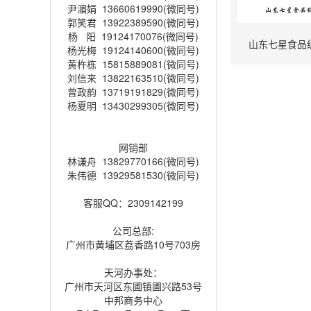
尹湄娟 13660619990(微同号)
郭笑君 13922389590(微同号)
杨 阳 19124170076(微同号)
山东七星食品
杨光梅 19124140600(微同号)
黄杵栋 15815889081(微同号)
刘信来 13822163510(微同号)
曾政韵 13719191829(微同号)
杨夏明 13430299305(微同号)
网销部
林谦舟 13829770166(微同号)
朱伟德 13929581530(微同号)
客服QQ：2309142199
公司总部:
广州市黄埔区荔香路10号703房
天河办事处：
广州市天河区东圃镇圃兴路53号
中邦商务中心