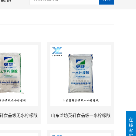
轩食品级无水柠檬酸
山东潍坊英轩食品级一水柠檬酸
在
线
客
服