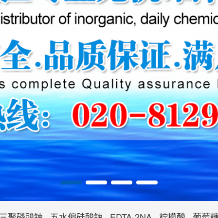
三聚磷酸钠
五水偏硅酸钠
EDTA-2NA
柠檬酸
葡萄